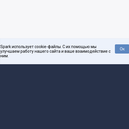
Spark использует cookie-файлы. С их помощью мы
Ок
улучшаем работу нашего сайта и ваше взаимодействие с
ним.
Платформа для общения бизнеса с бизнесом
О проекте
Проекты
Реклама
Связаться с редакцией
16+