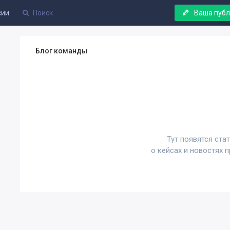
сии
Ваша пуб
Блог команды
Тут появятся ста
о кейсах и новостях 