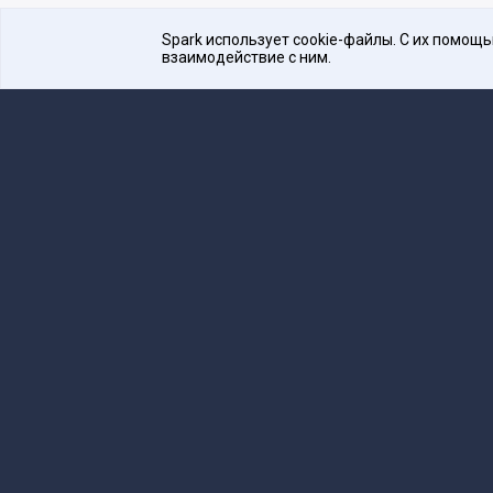
Spark использует cookie-файлы. С их помощ
взаимодействие с ним.
Платформа для общения бизнеса с бизнесом
16+
Редакция
team@spark.ru
Техническая 
Учредитель сетевого издания Барабанова.Ю.
Редакционные материалы ООО «Редакция Сп
Сообщения и материалы сетевого издания Spark (з
технологий и массовых коммуникаций (Роскомнадзо
«Spark».