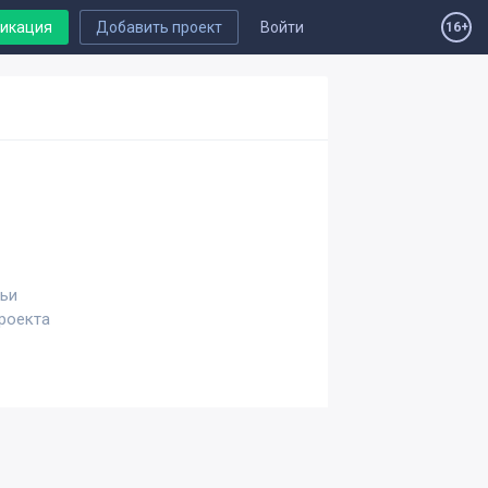
ликация
Добавить проект
Войти
16+
тьи
проекта