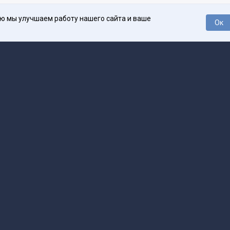
ью мы улучшаем работу нашего сайта и ваше
Ок
О проекте
Про
поддержка
help@spark.ru
Продвижение
adv@spark.ru
Телеф
Б., ИНН 500111143150
арк Ру»
а исключением авторских колонок) (зарегистрировано Федеральной службой
р) 27 января 2025 года за номером ЭЛ №ФС77-89031 сопровождаются пометк