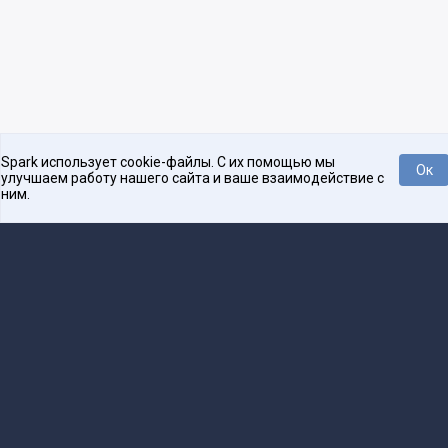
Spark использует cookie-файлы. С их помощью мы
Ок
улучшаем работу нашего сайта и ваше взаимодействие с
ним.
Платформа для общения бизнеса с бизнесом
О проекте
Проекты
Реклама
Связаться с редакцией
16+