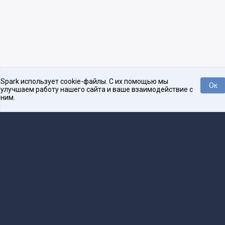
Spark использует cookie-файлы. С их помощью мы
Ок
улучшаем работу нашего сайта и ваше взаимодействие с
ним.
Платформа для общения бизнеса с бизнесом
О проекте
Проекты
Реклама
Связаться с редакцией
16+