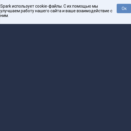
Spark использует cookie-файлы. С их помощью мы
Ок
улучшаем работу нашего сайта и ваше взаимодействие с
ним.
Нравится
Tweet
Платформа для общения бизнеса с бизнесом
О проекте
Проекты
Реклама
Связаться с редакцией
16+
Редакция
team@spark.ru
Техническая поддержка
help@spark.ru
Продвижение
adv@spark.ru
Телефон
+7 495 137-07-07
Учредитель сетевого издания Барабанова.Ю.Б., ИНН 500111143150
Редакционные материалы ООО «Редакция Спарк Ру»
Сообщения и материалы сетевого издания Spark (за исключением авторских
колонок) (зарегистрировано Федеральной службой по надзору в сфере связи,
информационных технологий и массовых коммуникаций (Роскомнадзор) 27 января
2025 года за номером ЭЛ №ФС77-89031 сопровождаются пометкой «Spark_news»