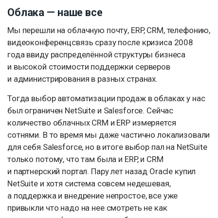
Облака — наше все
Мы перешли на облачную почту, ERP, CRM, телефонию,
видеоконференцсвязь сразу после кризиса 2008
года ввиду распределённой структуры бизнеcа
и высокой стоимости поддержки серверов
и администрирования в разных странах.
Тогда выбор автоматизации продаж в облаках у нас
был ограничен NetSuite и Salesforce. Сейчас
количество облачных CRM и ERP измеряется
сотнями. В то время мы даже частично локализовали
для себя Salesforce, но в итоге выбор пал на NetSuite
только потому, что там была и ERP, и CRM
и партнерский портал. Пару лет назад Oracle купил
NetSuite и хотя система совсем недешевая,
а поддержка и внедрение непростое, все уже
привыкли что надо на нее смотреть не как