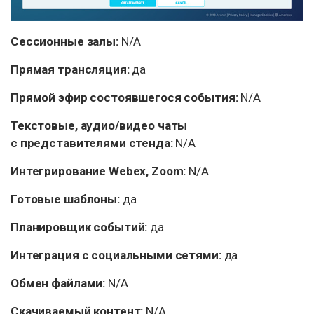
Сессионные залы:
N/A
Прямая трансляция:
да
Прямой эфир состоявшегося события:
N/A
Текстовые, аудио/видео чаты
с представителями стенда:
N/A
Интегрирование Webex, Zoom:
N/A
Готовые шаблоны:
да
Планировщик событий:
да
Интеграция с социальными сетями:
да
Обмен файлами:
N/A
Скачиваемый контент:
N/A