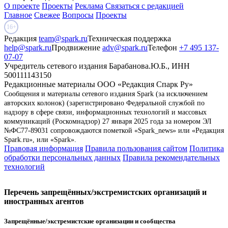
О проекте
Проекты
Реклама
Связаться с редакцией
Главное
Свежее
Вопросы
Проекты
16+
Редакция
team@spark.ru
Техническая поддержка
help@spark.ru
Продвижение
adv@spark.ru
Телефон
+7 495 137-
07-07
Учредитель сетевого издания Барабанова.Ю.Б., ИНН
500111143150
Редакционные материалы ООО «Редакция Спарк Ру»
Сообщения и материалы сетевого издания Spark (за исключением
авторских колонок) (зарегистрировано Федеральной службой по
надзору в сфере связи, информационных технологий и массовых
коммуникаций (Роскомнадзор) 27 января 2025 года за номером ЭЛ
№ФС77-89031 сопровождаются пометкой «Spark_news» или «Редакция
Spark.ru», или «Spark».
Правовая информация
Правила пользования сайтом
Политика
обработки персональных данных
Правила рекомендательных
технологий
Перечень запрещённых/экстремистских организаций и
иностранных агентов
Запрещённые/экстремистские организации и сообщества