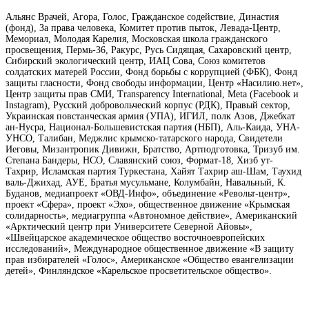
Альянс Врачей, Агора, Голос, Гражданское содействие, Династия
(фонд), За права человека, Комитет против пыток, Левада-Центр,
Мемориал, Молодая Карелия, Московская школа гражданского
просвещения, Пермь-36, Ракурс, Русь Сидящая, Сахаровский центр,
Сибирский экологический центр, ИАЦ Сова, Союз комитетов
солдатских матерей России, Фонд борьбы с коррупцией (ФБК), Фонд
защиты гласности, Фонд свободы информации, Центр «Насилию.нет»,
Центр защиты прав СМИ, Transparency International, Meta (Facebook и
Instagram), Русский добровольческий корпус (РДК), Правый сектор,
Украинская повстанческая армия (УПА), ИГИЛ, полк Азов, Джебхат
ан-Нусра, Национал-Большевистская партия (НБП), Аль-Каида, УНА-
УНСО, Талибан, Меджлис крымско-татарского народа, Свидетели
Иеговы, Мизантропик Дивижн, Братство, Артподготовка, Тризуб им.
Степана Бандеры, НСО, Славянский союз, Формат-18, Хизб ут-
Тахрир, Исламская партия Туркестана, Хайят Тахрир аш-Шам, Таухид
валь-Джихад, АУЕ, Братья мусульмане, Колумбайн, Навальный, К.
Буданов, медиапроект «ОВД-Инфо», объединение «Револьт-центр»,
проект «Сфера», проект «Эхо», общественное движение «Крымская
солидарность», медиагруппа «Автономное действие», Американский
«Арктический центр при Университете Северной Айовы»,
«Швейцарское академическое общество восточноевропейских
исследований», Международное общественное движение «В защиту
прав избирателей «Голос», Американское «Общество евангелизации
детей», Финляндское «Карельское просветительское общество».