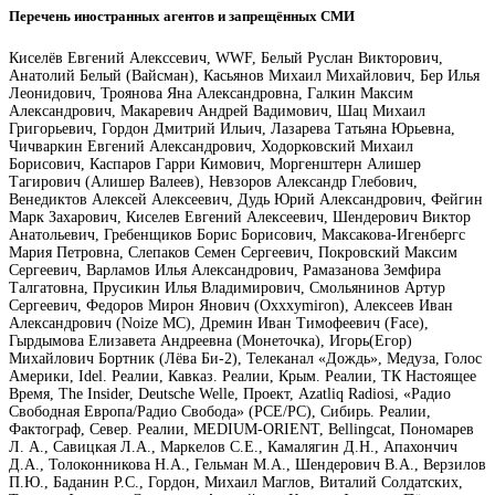
Перечень иностранных агентов и запрещённых СМИ
Киселёв Евгений Алекссевич, WWF, Белый Руслан Викторович,
Анатолий Белый (Вайсман), Касьянов Михаил Михайлович, Бер Илья
Леонидович, Троянова Яна Александровна, Галкин Максим
Александрович, Макаревич Андрей Вадимович, Шац Михаил
Григорьевич, Гордон Дмитрий Ильич, Лазарева Татьяна Юрьевна,
Чичваркин Евгений Александрович, Ходорковский Михаил
Борисович, Каспаров Гарри Кимович, Моргенштерн Алишер
Тагирович (Алишер Валеев), Невзоров Александр Глебович,
Венедиктов Алексей Алексеевич, Дудь Юрий Александрович, Фейгин
Марк Захарович, Киселев Евгений Алексеевич, Шендерович Виктор
Анатольевич, Гребенщиков Борис Борисович, Максакова-Игенбергс
Мария Петровна, Слепаков Семен Сергеевич, Покровский Максим
Сергеевич, Варламов Илья Александрович, Рамазанова Земфира
Талгатовна, Прусикин Илья Владимирович, Смольянинов Артур
Сергеевич, Федоров Мирон Янович (Oxxxymiron), Алексеев Иван
Александрович (Noize MC), Дремин Иван Тимофеевич (Face),
Гырдымова Елизавета Андреевна (Монеточка), Игорь(Егор)
Михайлович Бортник (Лёва Би-2), Телеканал «Дождь», Медуза, Голос
Америки, Idel. Реалии, Кавказ. Реалии, Крым. Реалии, ТК Настоящее
Время, The Insider, Deutsche Welle, Проект, Azatliq Radiosi, «Радио
Свободная Европа/Радио Свобода» (PCE/PC), Сибирь. Реалии,
Фактограф, Север. Реалии, MEDIUM-ORIENT, Bellingcat, Пономарев
Л. А., Савицкая Л.А., Маркелов С.Е., Камалягин Д.Н., Апахончич
Д.А., Толоконникова Н.А., Гельман М.А., Шендерович В.А., Верзилов
П.Ю., Баданин Р.С., Гордон, Михаил Маглов, Виталий Солдатских,