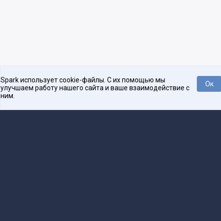
Spark использует cookie-файлы. С их помощью мы
Ок
улучшаем работу нашего сайта и ваше взаимодействие с
ним.
Платформа для общения бизнеса с бизнесом
О проекте
Проекты
Реклама
Связаться с редакцией
16+