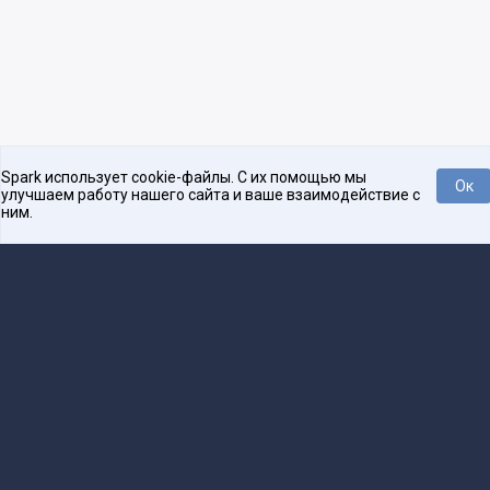
Spark использует cookie-файлы. С их помощью мы
Ок
улучшаем работу нашего сайта и ваше взаимодействие с
ним.
Платформа для общения бизнеса с бизнесом
О проекте
Проекты
Реклама
Связаться с редакцией
16+