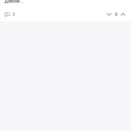
Диком …
0
0