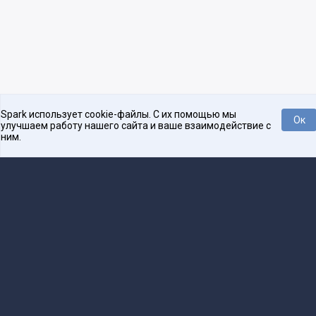
Spark использует cookie-файлы. С их помощью мы
Ок
улучшаем работу нашего сайта и ваше взаимодействие с
ним.
Платформа для общения бизнеса с бизнесом
О проекте
Проекты
Реклама
Связаться с редакцией
16+