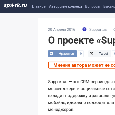
Главное
Авторские колонки
Вопросы
Вакан
20 Апреля 2016
Supportus
О проекте «Su
Нравится
0
Tweet
Мнение автора может не с
Supportus — это CRM-сервис для
мессенджеры и социальные сети. 
наладит поддержку и разошлет у
мобайле, идеально подходит для
менеджеров.