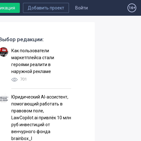
ликация
Добавить проект
Войти
16+
Выбор редакции:
Как пользователи
маркетплейса стали
героями реалити в
наружной рекламе
701
Юридический AI-ассистент,
помогающий работать в
правовом поле,
LawCopilot.ai привлёк 10 млн
руб инвестиций от
венчурного фонда
brainbox_I