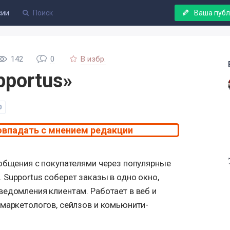
сии
Ваша пуб
142
0
В избр.
pportus»
0
овпадать с мнением редакции
 общения с покупателями через популярные
Supportus соберет заказы в одно окно,
ведомления клиентам. Работает в веб и
 маркетологов, сейлзов и комьюнити-