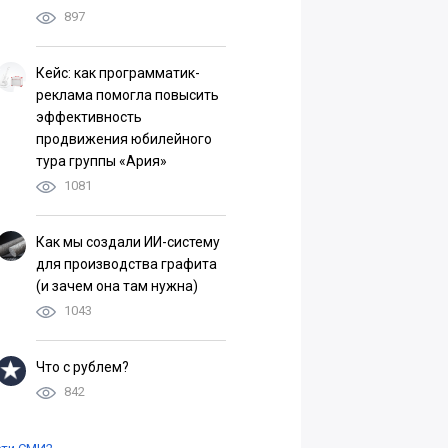
897
Кейс: как программатик-
реклама помогла повысить
эффективность
продвижения юбилейного
тура группы «Ария»
1081
Как мы создали ИИ-систему
для производства графита
(и зачем она там нужна)
1043
Что с рублем?
842