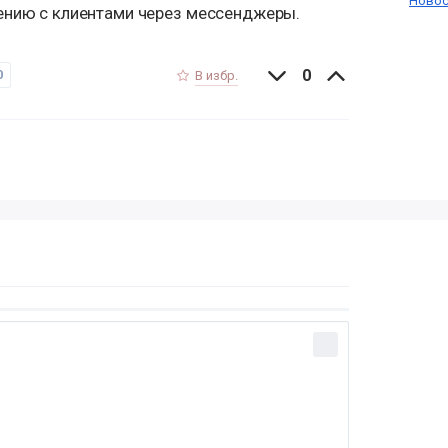
Новос
щению с клиентами через мессенджеры
.
0
0
В избр.