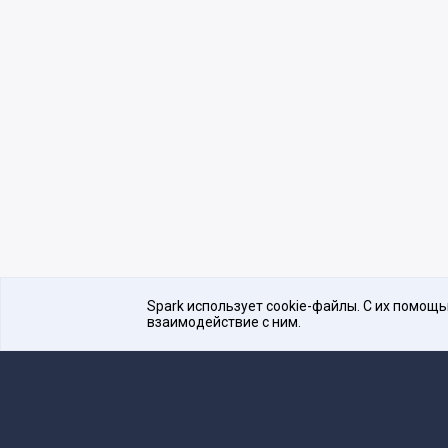
Spark использует cookie-файлы. С их помощ
взаимодействие с ним.
Платформа для общения бизнеса с бизнесом