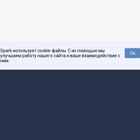
Spark использует cookie-файлы. С их помощью мы
Ок
улучшаем работу нашего сайта и ваше взаимодействие с
ним.
Платформа для общения бизнеса с бизнесом
О проекте
Проекты
Реклама
Связаться с редакцией
16+