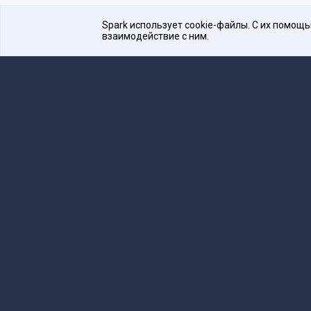
Spark использует cookie-файлы. С их помощ
взаимодействие с ним.
Платформа для общения бизнеса с бизнесом
16+
Редакция
team@spark.ru
Техническая 
Учредитель сетевого издания Барабанова.Ю.
Редакционные материалы ООО «Редакция Сп
Сообщения и материалы сетевого издания Spark (з
технологий и массовых коммуникаций (Роскомнадзо
«Spark».