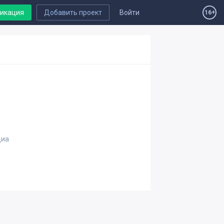
ликация
Добавить проект
Войти
16+
диа