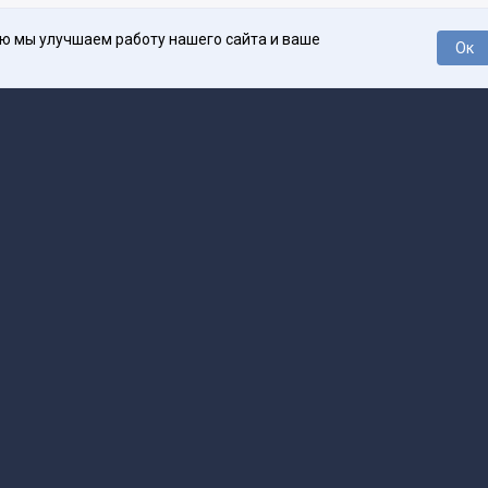
ью мы улучшаем работу нашего сайта и ваше
Ок
О проекте
Про
поддержка
help@spark.ru
Продвижение
adv@spark.ru
Телеф
Б., ИНН 500111143150
арк Ру»
а исключением авторских колонок) (зарегистрировано Федеральной службой
р) 27 января 2025 года за номером ЭЛ №ФС77-89031 сопровождаются пометк