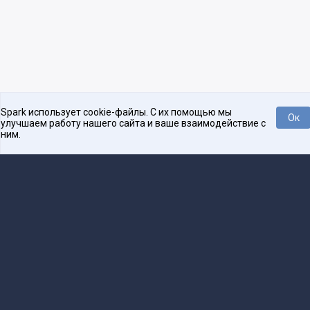
Spark использует cookie-файлы. С их помощью мы
Ок
улучшаем работу нашего сайта и ваше взаимодействие с
ним.
Платформа для общения бизнеса с бизнесом
О проекте
Проекты
Реклама
Связаться с редакцией
16+