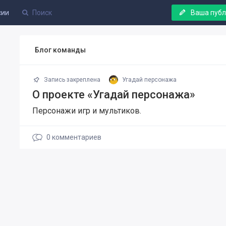
сии
Ваша пуб
Блог команды
Запись закреплена
Угадай персонажа
О проекте «Угадай персонажа»
Персонажи игр и мультиков.
0
комментариев