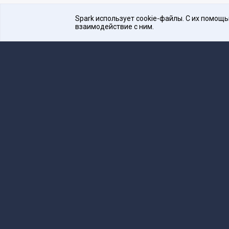
Spark использует cookie-файлы. С их помощ
взаимодействие с ним.
Платформа для общения бизнеса с бизнесом
16+
Редакция
team@spark.ru
Техническая 
Учредитель сетевого издания Барабанова.Ю.
Редакционные материалы ООО «Редакция Сп
Сообщения и материалы сетевого издания Spark (з
технологий и массовых коммуникаций (Роскомнадзо
«Spark».