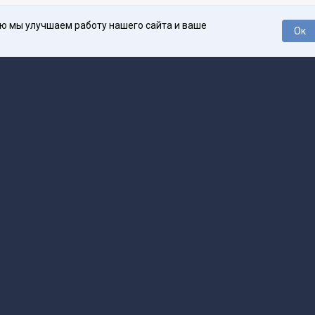
ью мы улучшаем работу нашего сайта и ваше
Ок
О проекте
Про
поддержка
help@spark.ru
Продвижение
adv@spark.ru
Телеф
Б., ИНН 500111143150
арк Ру»
а исключением авторских колонок) (зарегистрировано Федеральной службой
р) 27 января 2025 года за номером ЭЛ №ФС77-89031 сопровождаются пометк