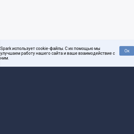
Spark использует cookie-файлы. С их помощью мы
Ок
улучшаем работу нашего сайта и ваше взаимодействие с
ним.
Платформа для общения бизнеса с бизнесом
О проекте
Проекты
Реклама
Связаться с редакцией
16+