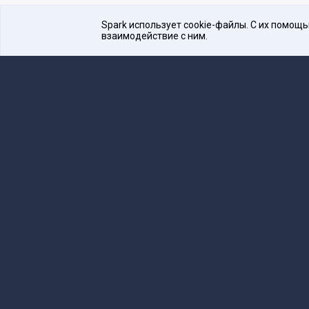
Spark использует cookie-файлы. С их помощ
взаимодействие с ним.
Платформа для общения бизнеса с бизнесом
16+
Редакция
team@spark.ru
Техническая 
Учредитель сетевого издания Барабанова.Ю.
Редакционные материалы ООО «Редакция Сп
Сообщения и материалы сетевого издания Spark (з
технологий и массовых коммуникаций (Роскомнадзо
«Spark».