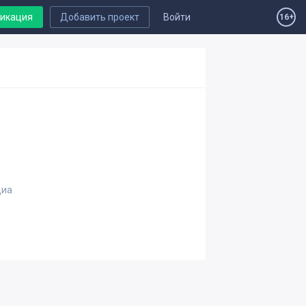
ликация
Добавить проект
Войти
16+
диа