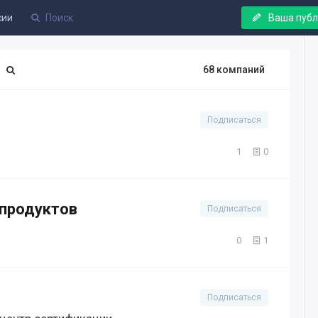
сии
Ваша пуб
68 компаний
Подписаться
1
0
 продуктов
Подписаться
0
1
Подписаться