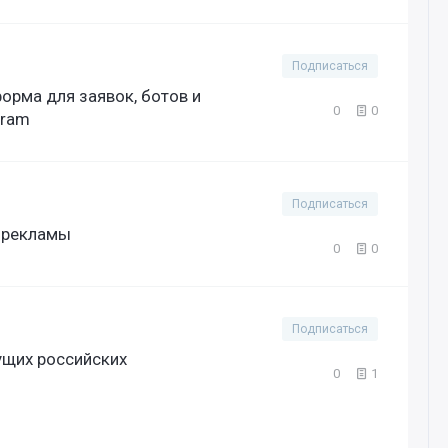
Подписаться
орма для заявок, ботов и
0
0
gram
Подписаться
й рекламы
0
0
Подписаться
ущих российских
0
1