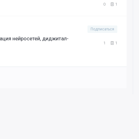
0
1
Подписаться
рация нейросетей, диджитал-
1
1