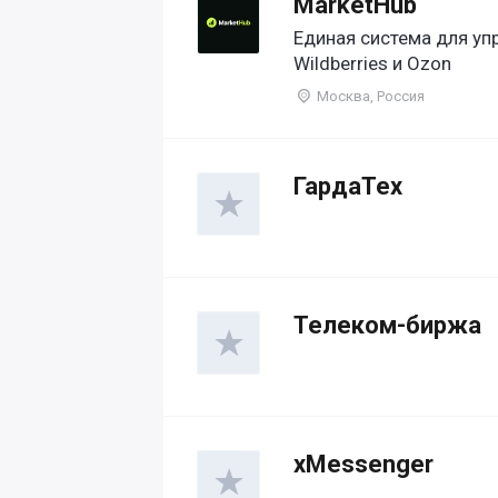
MarketHub
Единая система для уп
Wildberries и Ozon
Москва, Россия
ГардаТех
Телеком-биржа
xMessenger