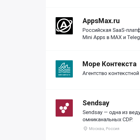
AppsMax.ru
Российская SaaS-платф
Mini Apps в MAX и Tele
Море Контекста
Агентство контекстно
Sendsay
Sendsay — одна из вед
омниканальных CDP.
Москва, Россия