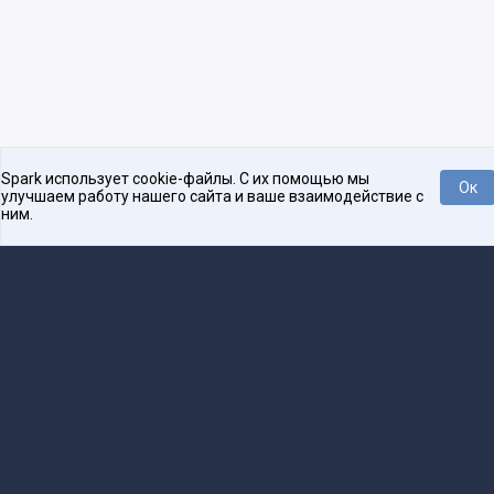
Spark использует cookie-файлы. С их помощью мы
Ок
улучшаем работу нашего сайта и ваше взаимодействие с
ним.
Платформа для общения бизнеса с бизнесом
О проекте
Проекты
Реклама
Связаться с редакцией
16+