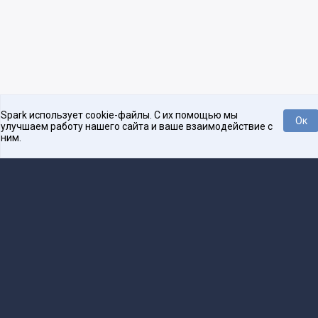
Spark использует cookie-файлы. С их помощью мы
Ок
улучшаем работу нашего сайта и ваше взаимодействие с
ним.
Платформа для общения бизнеса с бизнесом
О проекте
Проекты
Реклама
Связаться с редакцией
16+