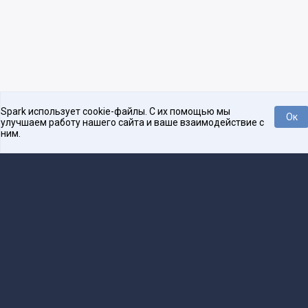
Spark использует cookie-файлы. С их помощью мы
Ок
улучшаем работу нашего сайта и ваше взаимодействие с
ним.
Платформа для общения бизнеса с бизнесом
О проекте
Проекты
Реклама
Связаться с редакцией
16+