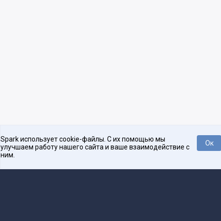
Spark использует cookie-файлы. С их помощью мы
Ок
улучшаем работу нашего сайта и ваше взаимодействие с
ним.
Нравится
Tweet
Платформа для общения бизнеса с бизнесом
О проекте
Проекты
Реклама
Связаться с редакцией