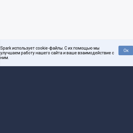
Spark использует cookie-файлы. С их помощью мы
Ок
улучшаем работу нашего сайта и ваше взаимодействие с
ним.
Платформа для общения бизнеса с бизнесом
О проекте
Проекты
Реклама
Связаться с редакцией
16+