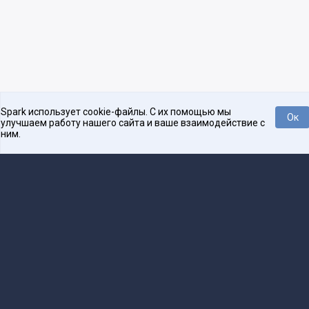
Spark использует cookie-файлы. С их помощью мы
Ок
улучшаем работу нашего сайта и ваше взаимодействие с
ним.
Платформа для общения бизнеса с бизнесом
О проекте
Проекты
Реклама
Связаться с редакцией
16+