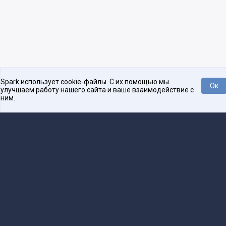
Spark использует cookie-файлы. С их помощью мы
Ок
улучшаем работу нашего сайта и ваше взаимодействие с
ним.
Платформа для общения бизнеса с бизнесом
О проекте
Проекты
Реклама
Связаться с редакцией
16+