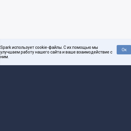
Spark использует cookie-файлы. С их помощью мы
Ок
улучшаем работу нашего сайта и ваше взаимодействие с
ним.
Платформа для общения бизнеса с бизнесом
О проекте
Проекты
Реклама
Связаться с редакцией
16+