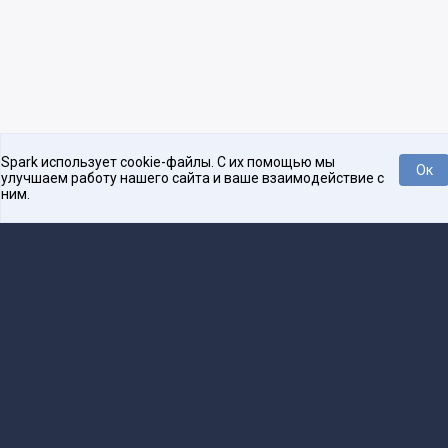
Spark использует cookie-файлы. С их помощью мы
Ок
улучшаем работу нашего сайта и ваше взаимодействие с
ним.
Платформа для общения бизнеса с бизнесом
О проекте
Проекты
Реклама
Связаться с редакцией
16+