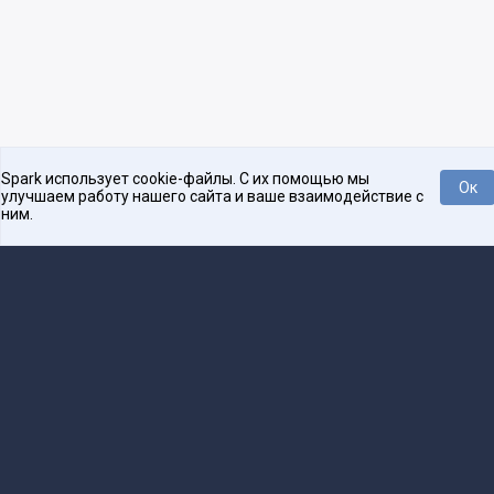
Spark использует cookie-файлы. С их помощью мы
Ок
улучшаем работу нашего сайта и ваше взаимодействие с
ним.
Платформа для общения бизнеса с бизнесом
О проекте
Проекты
Реклама
Связаться с редакцией
16+