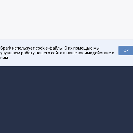
Spark использует cookie-файлы. С их помощью мы
Ок
улучшаем работу нашего сайта и ваше взаимодействие с
ним.
Платформа для общения бизнеса с бизнесом
О проекте
Проекты
Реклама
Связаться с редакцией
16+