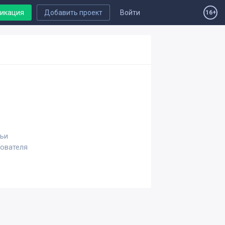
ликация
Добавить проект
Войти
16+
тьи
зователя