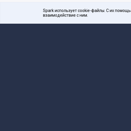
Spark использует cookie-файлы. С их помощ
взаимодействие с ним.
Платформа для общения бизнеса с бизнесом
16+
Редакция
team@spark.ru
Техническая 
Учредитель сетевого издания Барабанова.Ю.
Редакционные материалы ООО «Редакция Сп
Сообщения и материалы сетевого издания Spark (з
технологий и массовых коммуникаций (Роскомнадзо
«Spark».