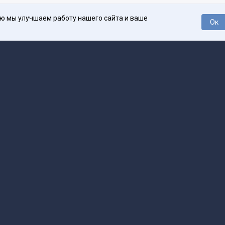
ью мы улучшаем работу нашего сайта и ваше
Ок
О проекте
Про
поддержка
help@spark.ru
Продвижение
adv@spark.ru
Телеф
Б., ИНН 500111143150
арк Ру»
а исключением авторских колонок) (зарегистрировано Федеральной службой
р) 27 января 2025 года за номером ЭЛ №ФС77-89031 сопровождаются пометк