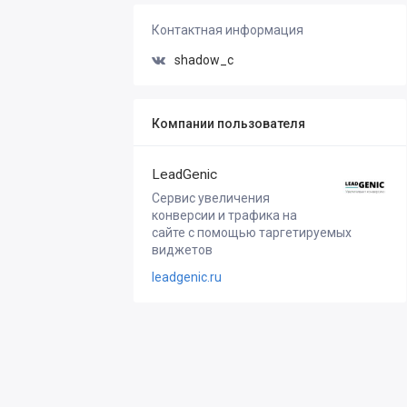
Контактная информация
shadow_c
Компании пользователя
LeadGenic
Сервис увеличения
конверсии и трафика на
сайте с помощью таргетируемых
виджетов
leadgenic.ru