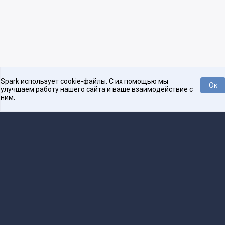
Spark использует cookie-файлы. С их помощью мы
Ок
улучшаем работу нашего сайта и ваше взаимодействие с
ним.
Платформа для общения бизнеса с бизнесом
О проекте
Проекты
Реклама
Связаться с редакцией
16+