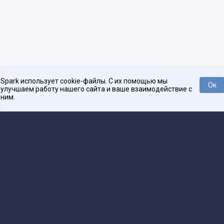
Spark использует cookie-файлы. С их помощью мы
Ок
улучшаем работу нашего сайта и ваше взаимодействие с
ним.
Платформа для общения бизнеса с бизнесом
О проекте
Проекты
Реклама
Связаться с редакцией
16+