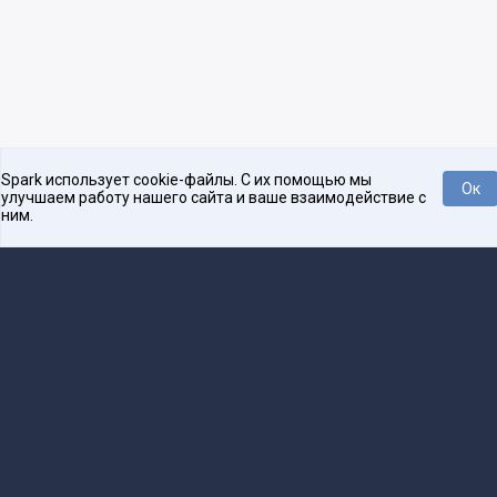
Spark использует cookie-файлы. С их помощью мы
Ок
улучшаем работу нашего сайта и ваше взаимодействие с
ним.
Платформа для общения бизнеса с бизнесом
О проекте
Проекты
Реклама
Связаться с редакцией
16+