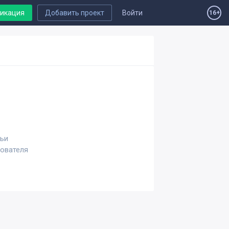
ликация
Добавить проект
Войти
16+
тьи
зователя