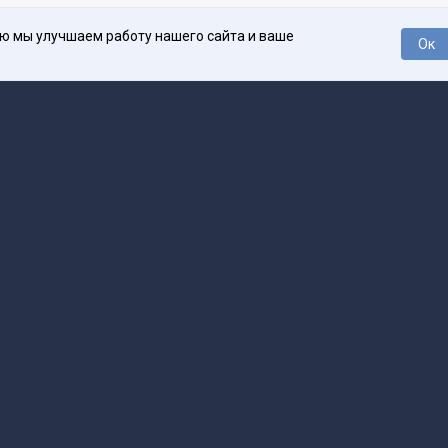
ью мы улучшаем работу нашего сайта и ваше
Ок
О проекте
Про
поддержка
help@spark.ru
Продвижение
adv@spark.ru
Телеф
Б., ИНН 500111143150
арк Ру»
а исключением авторских колонок) (зарегистрировано Федеральной службой
р) 27 января 2025 года за номером ЭЛ №ФС77-89031 сопровождаются пометк