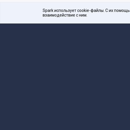
Spark использует cookie-файлы. С их помощ
взаимодействие с ним.
Платформа для общения бизнеса с бизнесом
16+
Редакция
team@spark.ru
Техническая 
Учредитель сетевого издания Барабанова.Ю.
Редакционные материалы ООО «Редакция Сп
Сообщения и материалы сетевого издания Spark (з
технологий и массовых коммуникаций (Роскомнадзо
«Spark».