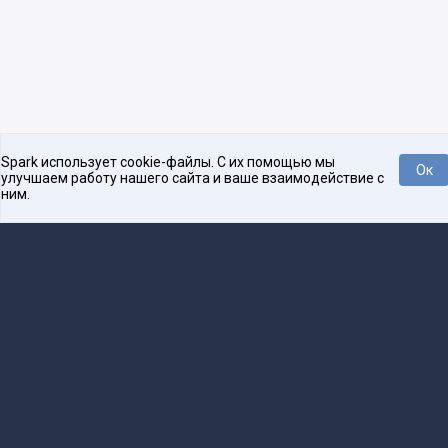
Spark использует cookie-файлы. С их помощью мы
Ок
улучшаем работу нашего сайта и ваше взаимодействие с
ним.
Платформа для общения бизнеса с бизнесом
О проекте
Проекты
Реклама
Связаться с редакцией
16+