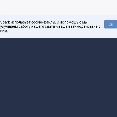
Spark использует cookie-файлы. С их помощью мы
Ок
улучшаем работу нашего сайта и ваше взаимодействие с
ним.
Платформа для общения бизнеса с бизнесом
О проекте
Проекты
Реклама
Связаться с редакцией
16+
Редакция
team@spark.ru
Техническая поддержка
help@spark.ru
Продвижение
adv@spark.ru
Телефон
+7 495 137-07-07
Учредитель сетевого издания Барабанова.Ю.Б., ИНН 500111143150