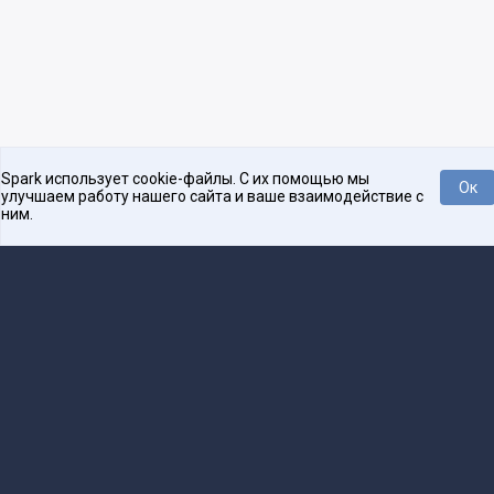
Spark использует cookie-файлы. С их помощью мы
Ок
улучшаем работу нашего сайта и ваше взаимодействие с
ним.
Платформа для общения бизнеса с бизнесом
О проекте
Проекты
Реклама
Связаться с редакцией
16+