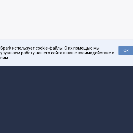
Spark использует cookie-файлы. С их помощью мы
Ок
улучшаем работу нашего сайта и ваше взаимодействие с
ним.
Платформа для общения бизнеса с бизнесом
О проекте
Проекты
Реклама
Связаться с редакцией
16+