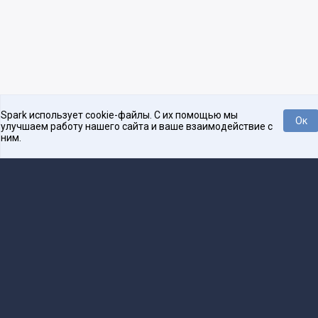
Spark использует cookie-файлы. С их помощью мы
Ок
улучшаем работу нашего сайта и ваше взаимодействие с
ним.
Платформа для общения бизнеса с бизнесом
О проекте
Проекты
Реклама
Связаться с редакцией
16+