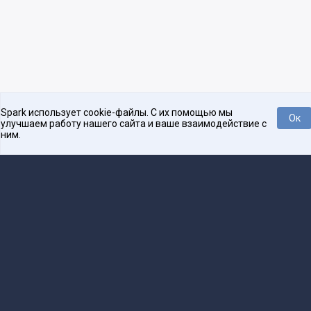
Spark использует cookie-файлы. С их помощью мы
Ок
улучшаем работу нашего сайта и ваше взаимодействие с
ним.
Платформа для общения бизнеса с бизнесом
О проекте
Проекты
Реклама
Связаться с редакцией
16+