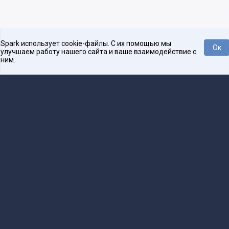
Spark использует cookie-файлы. С их помощью мы
Ок
улучшаем работу нашего сайта и ваше взаимодействие с
ним.
Платформа для общения бизнеса с бизнесом
О проекте
Проекты
Реклама
Связаться с редакцией
16+
Редакция
team@spark.ru
Техническая поддержка
help@spark.ru
Продвижение
adv@spark.ru
Телефон
+7 495 137-07-07
Учредитель сетевого издания Барабанова.Ю.Б., ИНН 500111143150