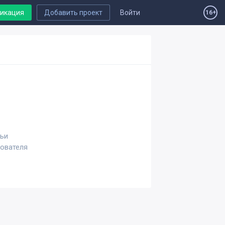
ликация
Добавить проект
Войти
16+
тьи
зователя