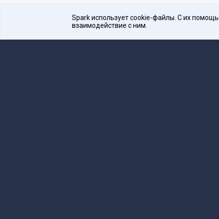
Spark использует cookie-файлы. С их помощ
взаимодействие с ним.
Платформа для общения бизнеса с бизнесом
16+
Редакция
team@spark.ru
Техническая 
Учредитель сетевого издания Барабанова.Ю.
Редакционные материалы ООО «Редакция Сп
Сообщения и материалы сетевого издания Spark (з
технологий и массовых коммуникаций (Роскомнадзо
«Spark».