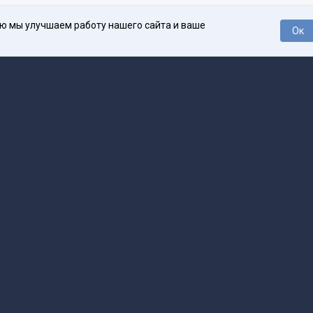
ью мы улучшаем работу нашего сайта и ваше
Ок
О проекте
Про
поддержка
help@spark.ru
Продвижение
adv@spark.ru
Телеф
Б., ИНН 500111143150
арк Ру»
а исключением авторских колонок) (зарегистрировано Федеральной службой
р) 27 января 2025 года за номером ЭЛ №ФС77-89031 сопровождаются пометк