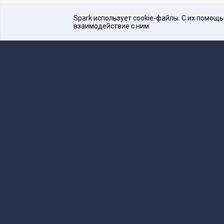
Spark использует cookie-файлы. С их помощ
взаимодействие с ним.
Платформа для общения бизнеса с бизнесом
16+
Редакция
team@spark.ru
Техническая 
Учредитель сетевого издания Барабанова.Ю.
Редакционные материалы ООО «Редакция Сп
Сообщения и материалы сетевого издания Spark (з
технологий и массовых коммуникаций (Роскомнадзо
«Spark».