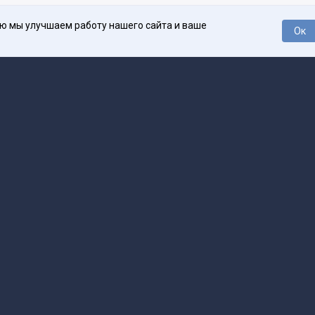
ью мы улучшаем работу нашего сайта и ваше
Ок
О проекте
Про
поддержка
help@spark.ru
Продвижение
adv@spark.ru
Телеф
Б., ИНН 500111143150
арк Ру»
а исключением авторских колонок) (зарегистрировано Федеральной службой
р) 27 января 2025 года за номером ЭЛ №ФС77-89031 сопровождаются пометк