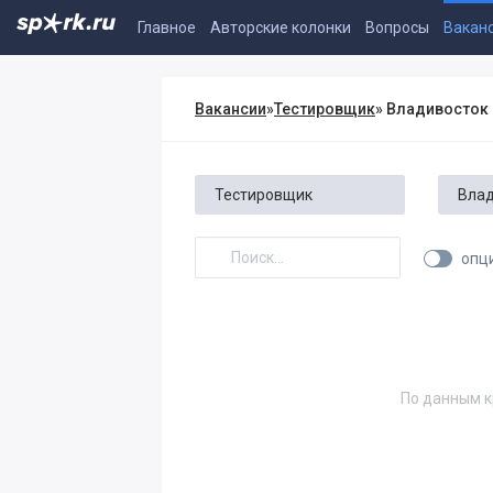
Главное
Авторские колонки
Вопросы
Вакан
Вакансии
»
Тестировщик
» Владивосток
опц
По данным к