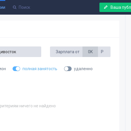
сии
Ваша пуб
Зарплата от
0K
Р
ион
полная занятость
удаленно
ритериям ничего не найдено