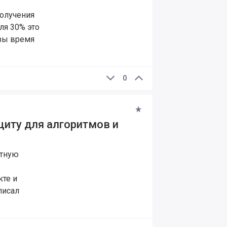
получения
ля 30% это
азы время
0
щиту для алгоритмов и
нтную
кте и
писал