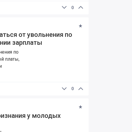
0
аться от увольнения по
нии зарплаты
нения по
й платы,
и
0
ризнания у молодых