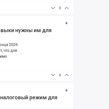
0
навыки нужны им для
онца 2026
, что для
димо
0
 налоговый режим для