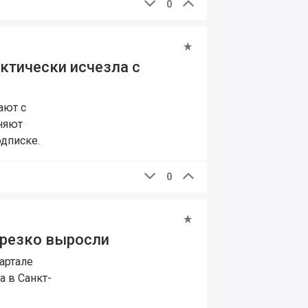
0
ктически исчезла с
ают с
аняют
одписке.
0
 резко выросли
артале
а в Санкт-