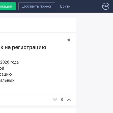
ликация
Добавить проект
Войти
16+
к на регистрацию
2026 года
ой
трацию
ральных
0