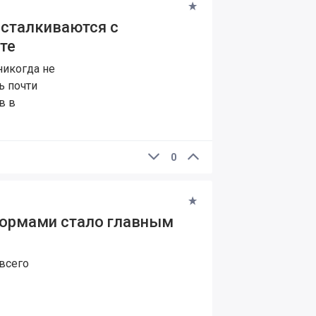
сталкиваются с
те
никогда не
ь почти
в в
0
формами стало главным
всего