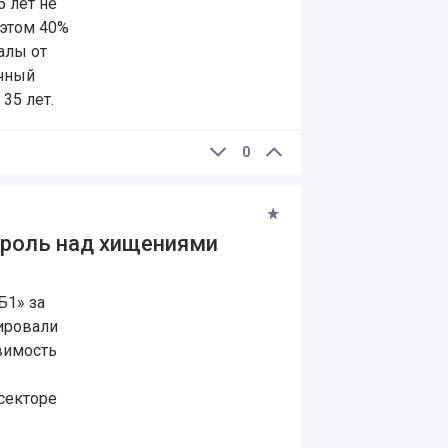
 лет не
 этом 40%
алы от
ичный
35 лет.
0
троль над хищениями
Б1» за
ировали
вимость
секторе