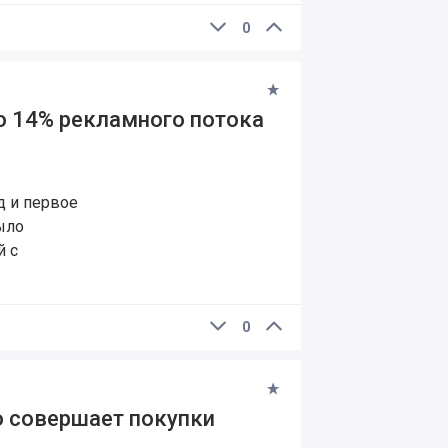
0
о 14% рекламного потока
д и первое
ыло
й с
0
о совершает покупки