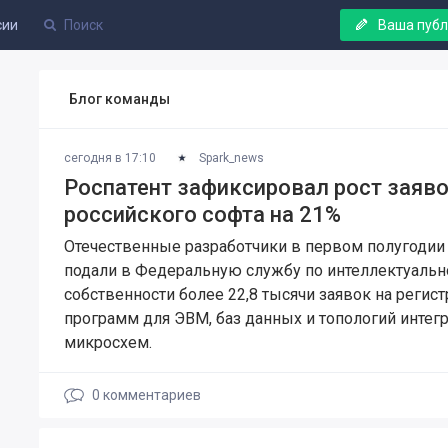
сии
Ваша пуб
Блог команды
сегодня в 17:10
Spark_news
Роспатент зафиксировал рост заяво
российского софта на 21%
Отечественные разработчики в первом полугодии 
подали в Федеральную службу по интеллектуальн
собственности более 22,8 тысячи заявок на регис
программ для ЭВМ, баз данных и топологий интег
микросхем.
0
комментариев