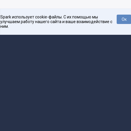
Spark использует cookie-файлы. С их помощью мы
Ок
улучшаем работу нашего сайта и ваше взаимодействие с
ним.
Нравится
Tweet
Платформа для общения бизнеса с бизнесом
О проекте
Проекты
Реклама
Связаться с редакцией
16+
Редакция
team@spark.ru
Техническая поддержка
help@spark.ru
Продвижение
adv@spark.ru
Телефон
+7 495 137-07-07
Учредитель сетевого издания Барабанова.Ю.Б., ИНН 500111143150
Редакционные материалы ООО «Редакция Спарк Ру»
Сообщения и материалы сетевого издания Spark (за исключением авторских