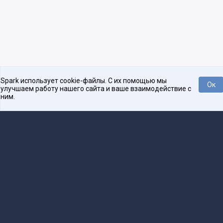
Spark использует cookie-файлы. С их помощью мы
Ок
улучшаем работу нашего сайта и ваше взаимодействие с
ним.
Платформа для общения бизнеса с бизнесом
О проекте
Проекты
Реклама
Связаться с редакцией
16+