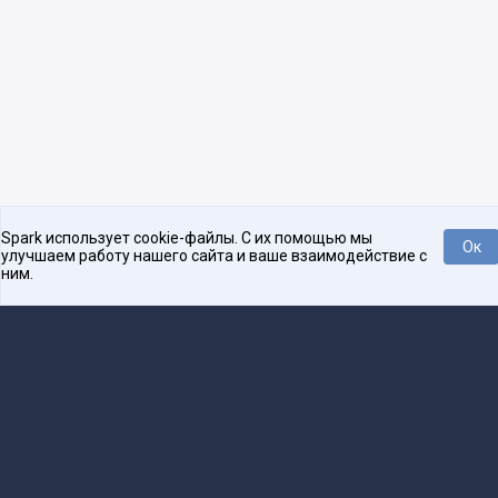
Spark использует cookie-файлы. С их помощью мы
Ок
улучшаем работу нашего сайта и ваше взаимодействие с
ним.
Платформа для общения бизнеса с бизнесом
О проекте
Проекты
Реклама
Связаться с редакцией
16+