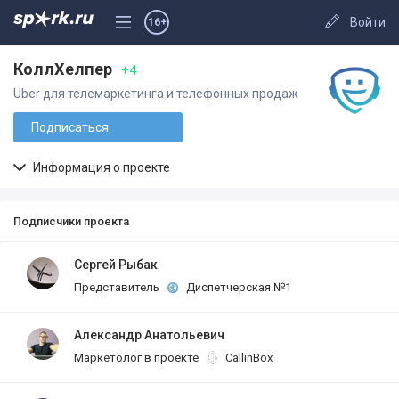
Войти
16+
КоллХелпер
+4
Uber для телемаркетинга и телефонных продаж
Подписаться
Информация о проекте
Подписчики проекта
Сергей Рыбак
Представитель
Диспетчерская №1
Александр Анатольевич
Маркетолог в проекте
CallinBox