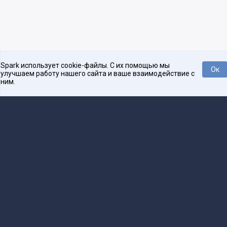
Spark использует cookie-файлы. С их помощью мы
Ок
улучшаем работу нашего сайта и ваше взаимодействие с
ним.
Нравится
Tweet
Платформа для общения бизнеса с бизнесом
О проекте
Проекты
Реклама
Связаться с редакцией
16+
Редакция
team@spark.ru
Техническая поддержка
help@spark.ru
Продвижение
adv@spark.ru
Телефон
+7 495 137-07-07