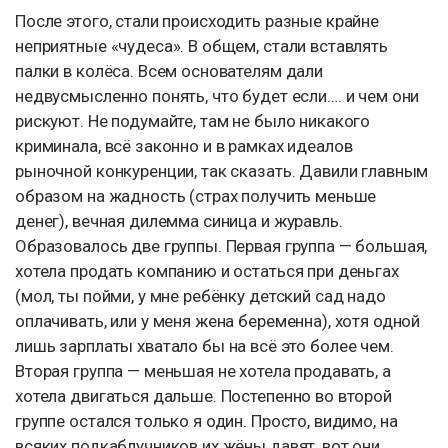
После этого, стали происходить разные крайне
неприятные «чудеса». В общем, стали вставлять
палки в колёса. Всем основателям дали
недвусмысленно понять, что будет если…. и чем они
рискуют. Не подумайте, там не было никакого
криминала, всё законно и в рамках идеалов
рыночной конкуренции, так сказать. Давили главным
образом на жадность (страх получить меньше
денег), вечная дилемма синица и журавль.
Образовалось две группы. Первая группа — большая,
хотела продать компанию и остаться при деньгах
(мол, ты пойми, у мне ребёнку детский сад надо
оплачивать, или у меня жена беременна), хотя одной
лишь зарплаты хватало бы на всё это более чем.
Вторая группа — меньшая не хотела продавать, а
хотела двигаться дальше. Постепенно во второй
группе остался только я один. Просто, видимо, на
всяких подкаблучников их жёны давят, вот они