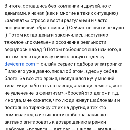
В итоге, оставшись без компании и друзей, но с
деньгами, я начал (как и многие в таких ситуациях)
«заливать» стресс и вести разгульный и часто
асоциальный образ жизни :) Сейчас не пью и не курю
:) Потом когда деньги закончились, наступило
тяжёлое «похмелье» и осознание реальности
вернулось назад :) Потом побесился ещё немного, а
потом сел в одиночку пилить новую поделку:
devicerra.com
– онлайн сервис подбора электроники.
Пилю его уже давно, писал об этом, здесь у себя в
блоге. За всё это время, наслушался кучу мнений
типа: «иди работать на завод», «заведи семью», «это
не увлечение, а фанатизм», «бросай это дело» и т.д.
Иногда, мне кажется, что люди живут шаблонами и
постоянно тиражируют их на других, а тех кто
сомневается, в истинности шаблона начинают
активно агитировать к возвращению в рамки
шаблона: «родился — дет.сад — школа — армия —