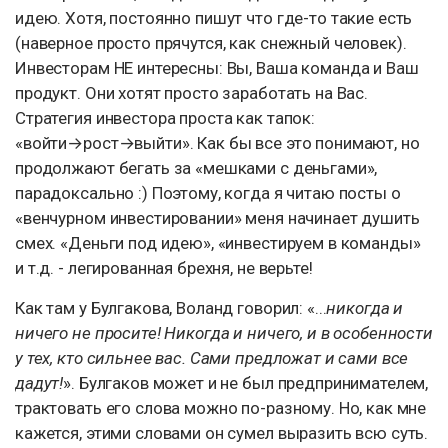
идею. Хотя, постоянно пишут что где-то такие есть
(наверное просто прячутся, как снежный человек).
Инвесторам НЕ интересны: Вы, Ваша команда и Ваш
продукт. Они хотят просто заработать на Вас.
Стратегия инвестора проста как тапок:
«войти→рост→выйти». Как бы все это понимают, но
продолжают бегать за «мешками с деньгами»,
парадоксально :) Поэтому, когда я читаю посты о
«венчурном инвестировании» меня начинает душить
смех. «Деньги под идею», «инвестируем в команды»
и т.д. - легированная брехня, не верьте!
Как там у Булгакова, Воланд говорил: «...
никогда и
ничего не просите! Никогда и ничего, и в особенности
у тех, кто сильнее вас. Сами предложат и сами все
дадут!
». Булгаков может и не был предпринимателем,
трактовать его слова можно по-разному. Но, как мне
кажется, этими словами он сумел выразить всю суть.