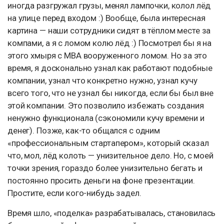
иногда разгружал грузы, менял лампочки, колол лёд
на улице перед входом :) Вообще, была интересная
картина — наши сотрудники сидят в тёплом месте за
компами, а я с ломом колю лёд :) Посмотрел бы я на
этого хмыря с MBA вооруженного ломом. Но за это
время, я досконально узнал как работают подобные
компании, узнал что конкретно нужно, узнал кучу
всего того, что не узнал бы никогда, если бы был вне
этой компании. Это позволило избежать создания
ненужно функционала (сэкономили кучу времени и
денег). Позже, как-то общался с одним
«профессиональным стартапером», который сказал
что, мол, лёд колоть — унизительное дело. Но, с моей
точки зрения, гораздо более унизительно бегать и
постоянно просить деньги на фоне презентации.
Простите, если кого-нибудь задел.
Время шло, «поделка» разрабатывалась, становилась