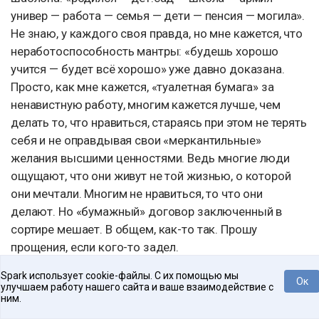
универ — работа — семья — дети — пенсия — могила».
Не знаю, у каждого своя правда, но мне кажется, что
неработоспособность мантры: «будешь хорошо
учится — будет всё хорошо» уже давно доказана.
Просто, как мне кажется, «туалетная бумага» за
ненавистную работу, многим кажется лучше, чем
делать то, что нравиться, стараясь при этом не терять
себя и не оправдывая свои «меркантильные»
желания высшими ценностями. Ведь многие люди
ощущают, что они живут не той жизнью, о которой
они мечтали. Многим не нравиться, то что они
делают. Но «бумажный» договор заключенный в
сортире мешает. В общем, как-то так. Прошу
прощения, если кого-то задел.
Ладненько, уважаемые читатели, простите, что
Spark использует cookie-файлы. С их помощью мы
Ок
улучшаем работу нашего сайта и ваше взаимодействие с
статья получилась большой, но по-другому никак :)
ним.
Нравится
Tweet
Просто, мне кажется, что у меня есть моральное