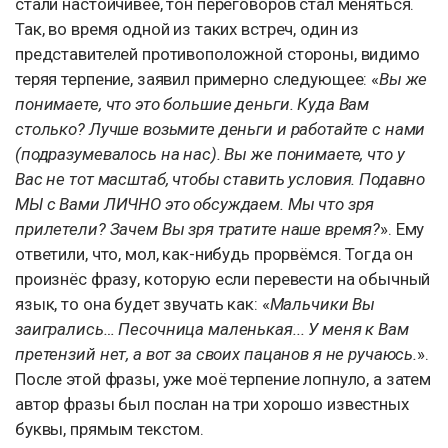
стали настойчивее, тон переговоров стал меняться.
Так, во время одной из таких встреч, один из
представителей противоположной стороны, видимо
теряя терпение, заявил примерно следующее: «
Вы же
понимаете, что это большие деньги. Куда Вам
столько? Лучше возьмите деньги и работайте с нами
(подразумевалось на нас). Вы же понимаете, что у
Вас не тот масштаб, чтобы ставить условия. Подавно
МЫ с Вами ЛИЧНО это обсуждаем. Мы что зря
прилетели? Зачем Вы зря тратите наше время?
». Ему
ответили, что, мол, как-нибудь прорвёмся. Тогда он
произнёс фразу, которую если перевести на обычный
язык, то она будет звучать как: «
Мальчики Вы
заигрались… Песочница маленькая... У меня к Вам
претензий нет, а вот за своих пацанов я не ручаюсь.
».
После этой фразы, уже моё терпение лопнуло, а затем
автор фразы был послан на три хорошо известных
буквы, прямым текстом.