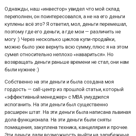
Однажды, наш «инвестор» увидел что мой склад
переполнен, он поинтересовался, а не на его деньги
куплены всё это? Я ответил, мол, деньги перемешал,
поэтому где его деньги, а где мои — различить не
могу :) Через несколько циклов купи-продайки,
можно было уже вернуть всю сумму, плюс я на этом
сумел относительно неплохо «навариться». Но
возвращать деньги раньше времени не стал, они нам
были нужнее :)
Собственно на эти деньги и была создана моя
гордость — call-центр из прошлой статьи, который
«эффективный менеджер» с MBA умудрился
испоганить. На эти деньги был существенно
расширен штат. На эти деньги была написана львиная
дола функционала. На эти деньги были сняты
помещения, закуплена техника, канцелярия и прочее.
Эти деньги дали возможность выйти на зарубежные